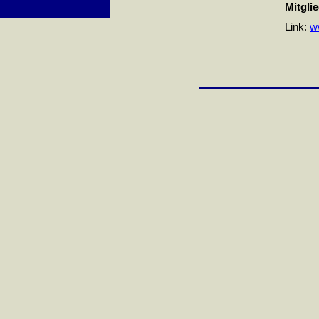
Mitgli
Link:
w